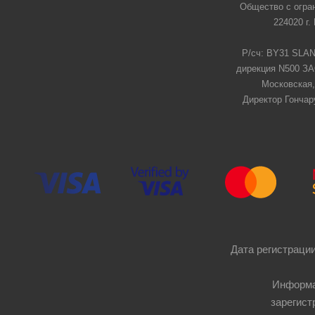
Общество с огра
224020 г.
Р/сч: BY31 SLAN
дирекция N500 ЗАО
Московская,
Директор Гончар
Дата регистрации
Информа
зарегист