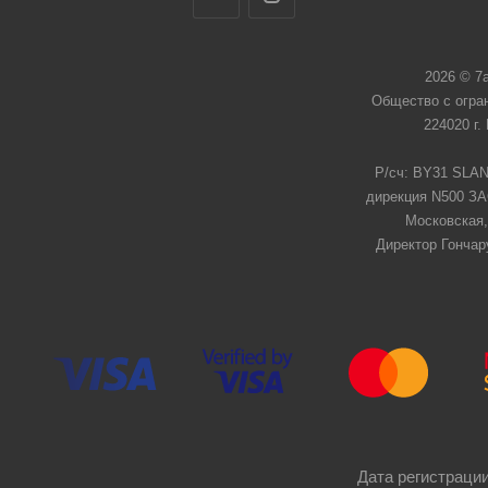
2026 © 7
Общество с огра
224020 г.
Р/сч: BY31 SLAN
дирекция N500 ЗАО
Московская,
Директор Гончар
Дата регистрации