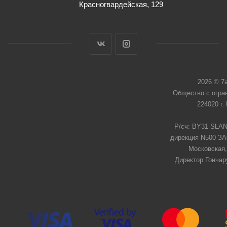
Красногвардейская, 129
2026 © 7
Общество с огра
224020 г.
Р/сч: BY31 SLAN
дирекция N500 ЗАО
Московская,
Директор Гончар