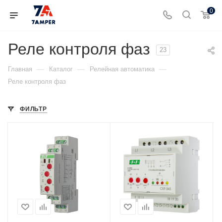
0
Реле контроля фаз
23
—
—
—
Главная
Каталог
Релейная автоматика
Реле контроля фаз
ФИЛЬТР