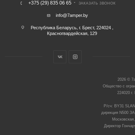
+375 (29) 835 06 65
ЗАКАЗАТЬ ЗВОНОК
info@7amper.by
Республика Беларусь, г. Брест, 224024 ,
Красногвардейская, 129
2026 © 7
Общество с огра
224020 г.
Р/сч: BY31 SLAN
дирекция N500 ЗАО
Московская,
Директор Гончар