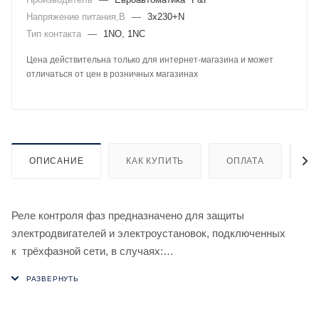
Напряжение питания,В
—
3х230+N
Тип контакта
—
1NO, 1NC
Цена действительна только для интернет-магазина и может
отличаться от цен в розничных магазинах
ОПИСАНИЕ
КАК КУПИТЬ
ОПЛАТА
Д
Реле контроля фаз предназначено для защиты
электродвигателей и электроустановок, подключенных
к трёхфазной сети, в случаях:
1. Отсутствия хотя бы одной из фаз.
2. Асимметрии напряжения.
3. Обрыва нулевого провода.