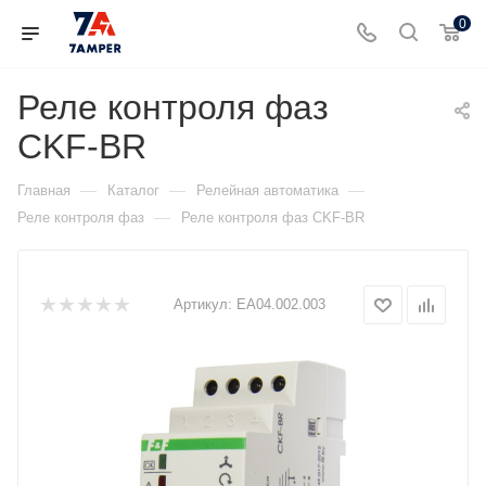
0
Реле контроля фаз
CKF-BR
—
—
—
Главная
Каталог
Релейная автоматика
—
Реле контроля фаз
Реле контроля фаз CKF-BR
Артикул:
EA04.002.003