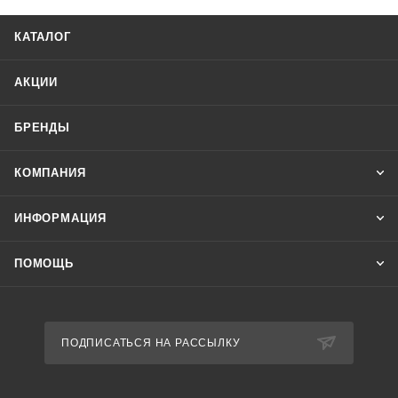
4. Нарушения чередования фаз.
Отличительные особенности:
КАТАЛОГ
Асимметрия 40-80 В, задержка отключения 0,5-15 c, контакт
1NO, 1NC. Контакты реле позволяют выдавать
АКЦИИ
информацию об аварийном отключении.
БРЕНДЫ
КОМПАНИЯ
ИНФОРМАЦИЯ
ПОМОЩЬ
ПОДПИСАТЬСЯ НА РАССЫЛКУ