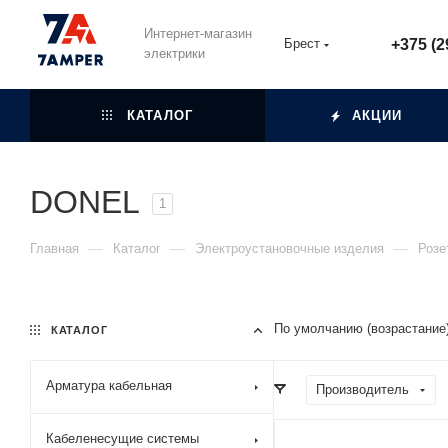
Интернет-магазин
Брест
+375 (2
электрики
КАТАЛОГ
АКЦИИ
DONEL
1
—
—
—
Главная
Каталог
Электроустановочные изделия
Розе
По умолчанию (возрастание
КАТАЛОГ
Арматура кабельная
Производитель
Кабеленесущие системы