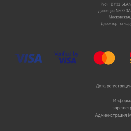
Р/сч: BY31 SLAN
дирекция N500 ЗАО
Московская,
Директор Гончар
Дата регистрации
Информа
зарегист
Администрация Мос