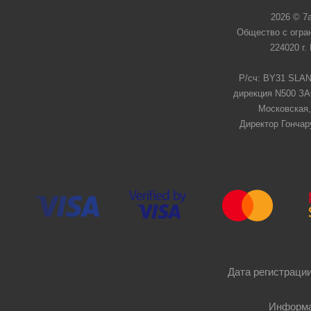
2026 © 7
Общество с огра
224020 г.
Р/сч: BY31 SLAN
дирекция N500 ЗАО
Московская,
Директор Гончар
Дата регистрации
Информа