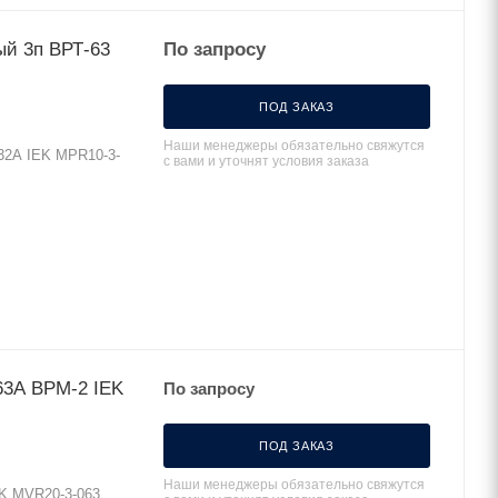
й 3п ВРТ-63
По запросу
ПОД ЗАКАЗ
Наши менеджеры обязательно свяжутся
32А IEK MPR10-3-
с вами и уточнят условия заказа
63А ВРМ-2 IEK
По запросу
ПОД ЗАКАЗ
Наши менеджеры обязательно свяжутся
K MVR20-3-063