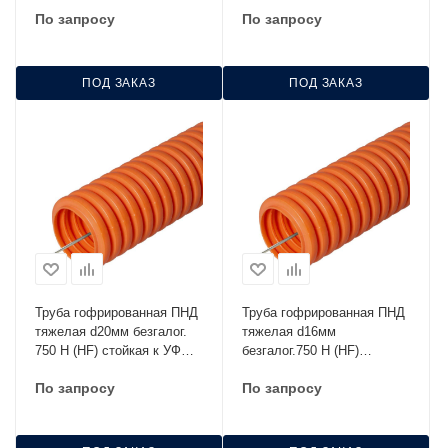
DKC 71532
DKC 71525
По запросу
По запросу
ПОД ЗАКАЗ
ПОД ЗАКАЗ
Труба гофрированная ПНД
Труба гофрированная ПНД
тяжелая d20мм безгалог.
тяжелая d16мм
750 Н (HF) стойкая к УФ
безгалог.750 Н (HF)
оранжевая Промрукав
оранжевая
По запросу
По запросу
PR02.0033
(уп.100м)Промрукав
PR.021641о