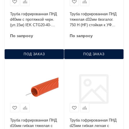
Труба гофрированная ПНД
Труба гофрированная ПНД
d40мм с протяжкой черн.
тяжелая d32мм безгалог.
(уп.15м) IEK CTG20-40-
750 Н (HF) стойкая к УФ
K02-015-1
оранжевая Промрукав
По запросу
По запросу
PR.023241о
ПОД ЗАКАЗ
ПОД ЗАКАЗ
Труба гофрированная ПНД
Труба гофрированная ПНД
d16мм гибкая тяжелая с
d25мм гибкая легкая с