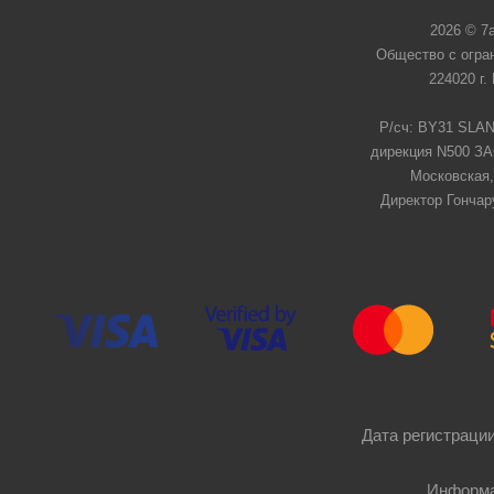
2026 © 7
Общество с огра
224020 г.
Р/сч: BY31 SLAN
дирекция N500 ЗАО
Московская,
Директор Гончар
Дата регистрации
Информа