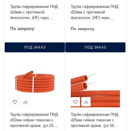
Труба гофрированная ПНД
Труба гофрированная ПНД
d16мм с протяжкой
d32мм с протяжкой
безгалоген. (HF) черн.
безгалоген. (HF) черн.
(уп.100м) Строитель
(уп.25м) Строитель
По запросу
По запросу
PR.021651
PR.023251
ПОД ЗАКАЗ
ПОД ЗАКАЗ
Труба гофрированная ПНД
Труба гофрированная ПНД
d32мм гибкая тяжелая с
d25мм гибкая тяжелая с
протяжкой оранж. (уп.25м)
протяжкой оранж. (уп.50м)