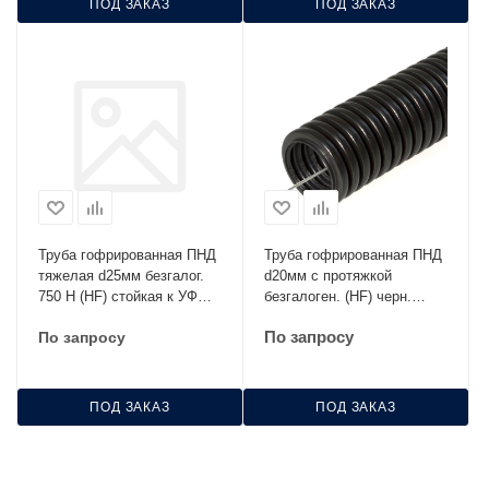
ПОД ЗАКАЗ
ПОД ЗАКАЗ
Труба гофрированная ПНД
Труба гофрированная ПНД
тяжелая d25мм безгалог.
d20мм с протяжкой
750 Н (HF) стойкая к УФ
безгалоген. (HF) черн.
оранжевая Промрукав
(уп.100м) Строитель
По запросу
По запросу
PR.022541o
PR.022051
ПОД ЗАКАЗ
ПОД ЗАКАЗ