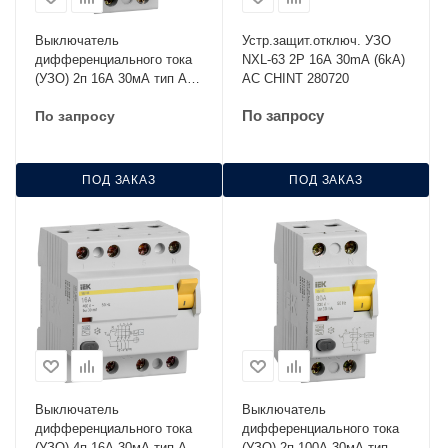
Выключатель
Устр.защит.отключ. УЗО
дифференциального тока
NXL-63 2P 16A 30mA (6kA)
(УЗО) 2п 16А 30мА тип AC
AC CHINT 280720
ВД1-63 IEK MDV10-2-016-
По запросу
По запросу
030
ПОД ЗАКАЗ
ПОД ЗАКАЗ
Выключатель
Выключатель
дифференциального тока
дифференциального тока
(УЗО) 4п 16А 30мА тип AC
(УЗО) 2п 100А 30мА тип AC