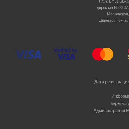
Р/сч: BY31 SLAN
дирекция N500 ЗАО
Московская,
Директор Гончар
Дата регистрации
Информа
зарегист
Администрация Мос