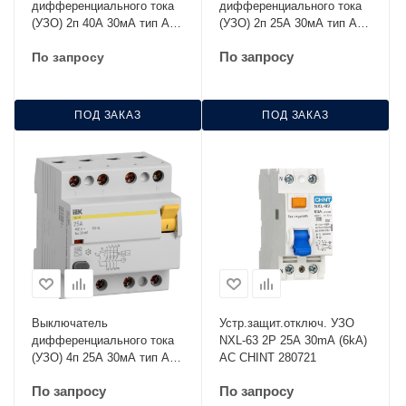
дифференциального тока
дифференциального тока
(УЗО) 2п 40А 30мА тип AC
(УЗО) 2п 25А 30мА тип AC
ВД1-63 IEK MDV10-2-040-
ВД1-63 IEK MDV10-2-025-
По запросу
По запросу
030
030
ПОД ЗАКАЗ
ПОД ЗАКАЗ
Выключатель
Устр.защит.отключ. УЗО
дифференциального тока
NXL-63 2P 25A 30mA (6kA)
(УЗО) 4п 25А 30мА тип AC
AC CHINT 280721
ВД1-63 IEK MDV10-4-025-
По запросу
По запросу
030