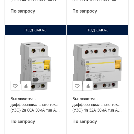
ВД1-63 IEK MDV10-4-016-
ВД1-63 IEK MDV10-2-100-
По запросу
По запросу
030
030
ПОД ЗАКАЗ
ПОД ЗАКАЗ
Выключатель
Выключатель
дифференциального тока
дифференциального тока
(УЗО) 2п 80А 30мА тип AC
(УЗО) 4п 32А 30мА тип AC
ВД1-63 IEK MDV10-2-080-
ВД1-63 IEK MDV10-4-032-
По запросу
По запросу
030
030