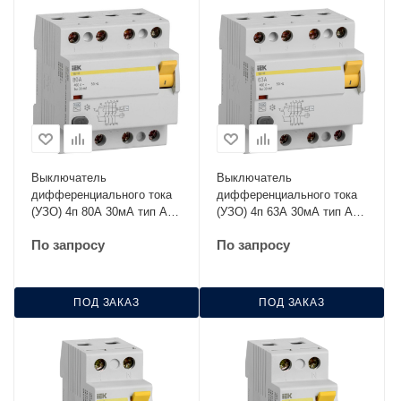
Выключатель
Выключатель
дифференциального тока
дифференциального тока
(УЗО) 4п 80А 30мА тип AC
(УЗО) 4п 63А 30мА тип AC
ВД1-63 IEK MDV10-4-080-
ВД1-63 IEK MDV10-4-063-
По запросу
По запросу
030
030
ПОД ЗАКАЗ
ПОД ЗАКАЗ