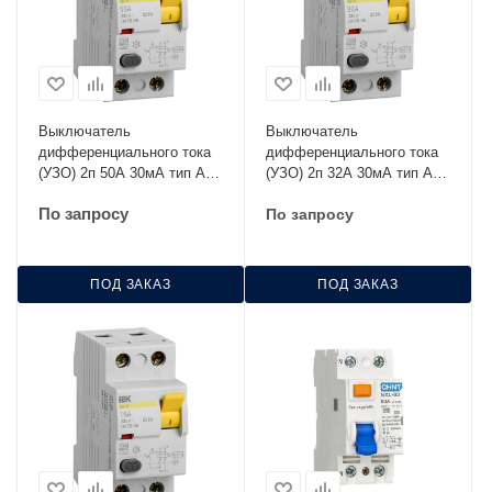
Выключатель
Выключатель
дифференциального тока
дифференциального тока
(УЗО) 2п 50А 30мА тип AC
(УЗО) 2п 32А 30мА тип AC
ВД1-63 IEK MDV10-2-050-
ВД1-63 IEK MDV10-2-032-
По запросу
По запросу
030
030
ПОД ЗАКАЗ
ПОД ЗАКАЗ