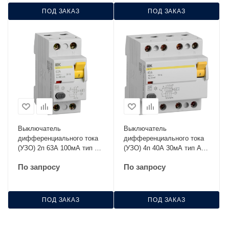
ПОД ЗАКАЗ
ПОД ЗАКАЗ
Выключатель
Выключатель
дифференциального тока
дифференциального тока
(УЗО) 2п 63А 100мА тип AC
(УЗО) 4п 40А 30мА тип AC
ВД1-63 IEK MDV10-2-063-
ВД1-63 IEK MDV10-4-040-
По запросу
По запросу
100
030
ПОД ЗАКАЗ
ПОД ЗАКАЗ