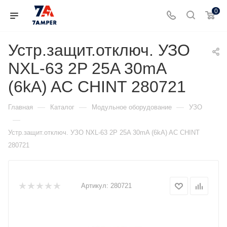
0
Устр.защит.отключ. УЗО
NXL-63 2P 25A 30mA
(6kA) AC CHINT 280721
—
—
—
Главная
Каталог
Модульное оборудование
УЗО
—
Устр.защит.отключ. УЗО NXL-63 2P 25A 30mA (6kA) AC CHINT
280721
Артикул:
280721