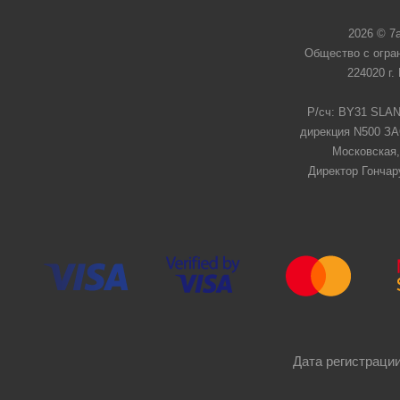
2026 © 7
Общество с огра
224020 г.
Р/сч: BY31 SLAN
дирекция N500 ЗАО
Московская,
Директор Гончар
Дата регистрации