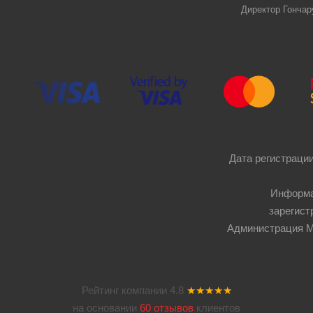
Директор Гончар
Дата регистрации
Информа
зарегист
Администрация Мос
Рейтинг компании
4.8
★★★★★
на основании
60 отзывов
клиентов