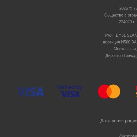
2026 © 7
Общество с огра
224020 г.
Р/сч: BY31 SLAN
дирекция N500 ЗАО
Московская,
Директор Гончар
Дата регистрации
Информа