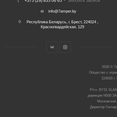
+375 (29) 835 06 65
ЗАКАЗАТЬ ЗВОНОК
info@7amper.by
Республика Беларусь, г. Брест, 224024 ,
Красногвардейская, 129
2026 © 7
Общество с огра
224020 г.
Р/сч: BY31 SLAN
дирекция N500 ЗАО
Московская,
Директор Гончар