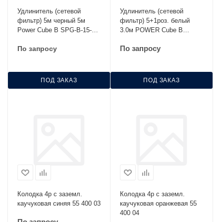
Удлинитель (сетевой
Удлинитель (сетевой
фильтр) 5м черный 5м
фильтр) 5+1роз. белый
Power Cube B SPG-B-15-
3.0м POWER Cube B
BLACK
SPG(5+1)-16B-3M
По запросу
По запросу
ПОД ЗАКАЗ
ПОД ЗАКАЗ
Колодка 4р с заземл.
Колодка 4р с заземл.
каучуковая синяя 55 400 03
каучуковая оранжевая 55
400 04
По запросу