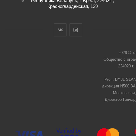
Республика Беларусь, г. Брест, 224024 ,
Красногвардейская, 129
2026 © 7
Общество с огра
224020 г.
Р/сч: BY31 SLAN
дирекция N500 ЗАО
Московская,
Директор Гончар