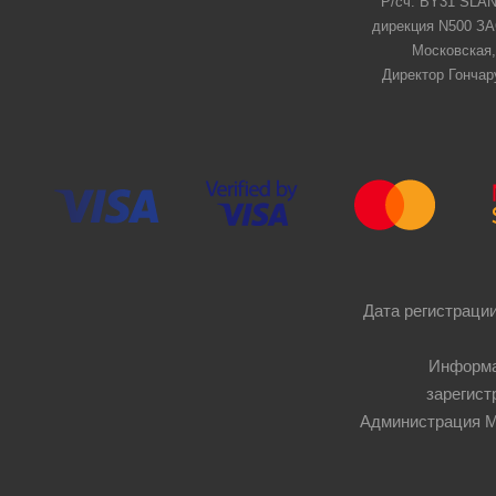
Р/сч: BY31 SLAN
дирекция N500 ЗАО
Московская,
Директор Гончар
Дата регистрации
Информа
зарегист
Администрация Мос