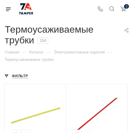
0
Термоусаживаемые
трубки
154
—
—
—
Главная
Каталог
Электромонтажные изделия
Термоусаживаемые трубки
ФИЛЬТР