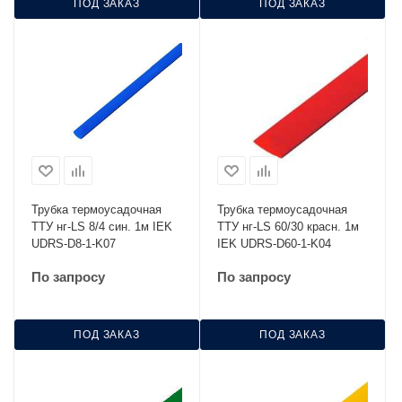
ПОД ЗАКАЗ
ПОД ЗАКАЗ
Трубка термоусадочная
Трубка термоусадочная
ТТУ нг-LS 8/4 син. 1м IEK
ТТУ нг-LS 60/30 красн. 1м
UDRS-D8-1-K07
IEK UDRS-D60-1-K04
По запросу
По запросу
ПОД ЗАКАЗ
ПОД ЗАКАЗ