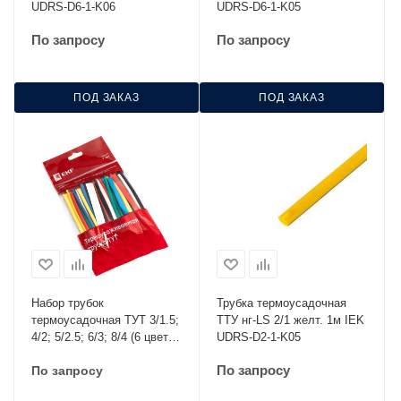
UDRS-D6-1-K06
UDRS-D6-1-K05
По запросу
По запросу
ПОД ЗАКАЗ
ПОД ЗАКАЗ
Набор трубок
Трубка термоусадочная
термоусадочная ТУТ 3/1.5;
ТТУ нг-LS 2/1 желт. 1м IEK
4/2; 5/2.5; 6/3; 8/4 (6 цветов
UDRS-D2-1-K05
по 5шт 100мм) EKF
По запросу
По запросу
PROxima tut-n-3-r