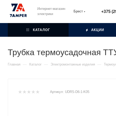
Интернет-магазин
Брест
+375 (2
электрики
КАТАЛОГ
АКЦИИ
Трубка термоусадочная ТТУ
—
—
—
Главная
Каталог
Электромонтажные изделия
Термоу
Артикул:
UDRS-D6-1-K05