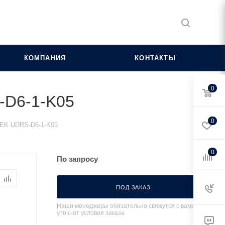
КОМПАНИЯ
КОНТАКТЫ
0
S-D6-1-K05
0
 IEK UDRS-D6-1-K05
0
По запросу
ПОД ЗАКАЗ
Наши менеджеры обязательно свяжутся с вами и
уточнят условия заказа