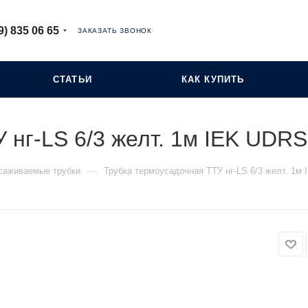
9) 835 06 65
ЗАКАЗАТЬ ЗВОНОК
СТАТЬИ
КАК КУПИТЬ
 нг-LS 6/3 желт. 1м IEK UDR
—
саживаемые трубки
Трубка термоусадочная ТТУ нг-LS 6/3 желт. 1м