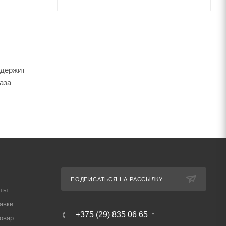
одержит
аза
ПОДПИСАТЬСЯ НА РАССЫЛКУ
аты
авки
+375 (29) 835 06 65
товар