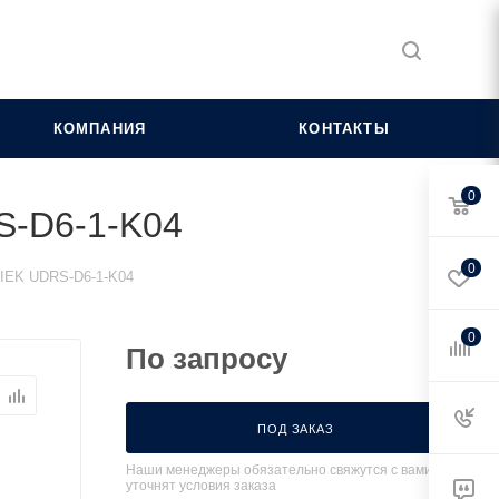
КОМПАНИЯ
КОНТАКТЫ
0
RS-D6-1-K04
0
м IEK UDRS-D6-1-K04
0
По запросу
ПОД ЗАКАЗ
Наши менеджеры обязательно свяжутся с вами и
уточнят условия заказа