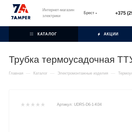
Интернет-магазин
Брест
+375 (2
электрики
КАТАЛОГ
АКЦИИ
Трубка термоусадочная ТТУ
—
—
—
Главная
Каталог
Электромонтажные изделия
Термоу
Артикул:
UDRS-D6-1-K04