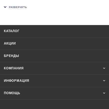
кабелей, изолирования жил, мест соединения проводов,
бандажирования жгутов проводов, для механической
защиты изделий, для защиты от грязи, для цветовой
маркировки изделий и т. д.
КАТАЛОГ
АКЦИИ
БРЕНДЫ
КОМПАНИЯ
ИНФОРМАЦИЯ
ПОМОЩЬ