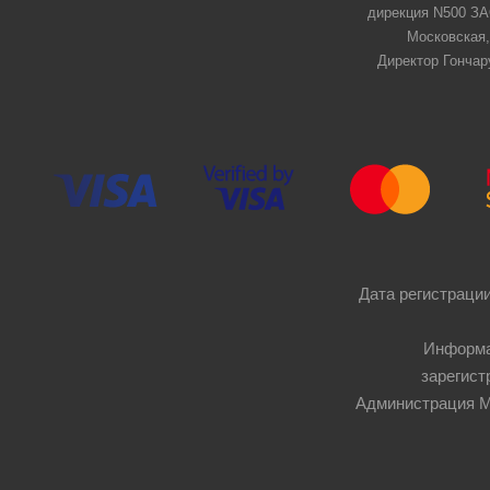
дирекция N500 ЗАО
Московская,
Директор Гончар
Дата регистрации
Информа
зарегист
Администрация Мос