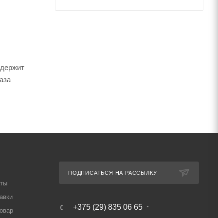
одержит
аза
ПОДПИСАТЬСЯ НА РАССЫЛКУ
аты
авки
+375 (29) 835 06 65
товар