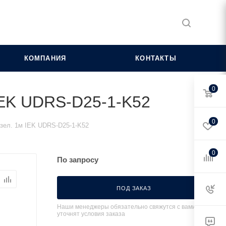
КОМПАНИЯ
КОНТАКТЫ
0
 IEK UDRS-D25-1-K52
0
/зел. 1м IEK UDRS-D25-1-K52
0
По запросу
ПОД ЗАКАЗ
Наши менеджеры обязательно свяжутся с вами и
уточнят условия заказа