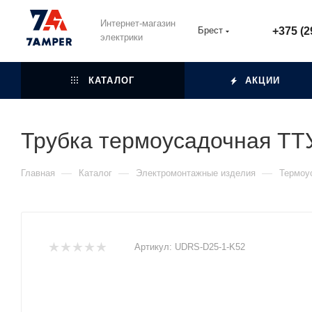
Интернет-магазин
Брест
+375 (2
электрики
КАТАЛОГ
АКЦИИ
Трубка термоусадочная ТТУ
—
—
—
Главная
Каталог
Электромонтажные изделия
Термоу
Артикул:
UDRS-D25-1-K52