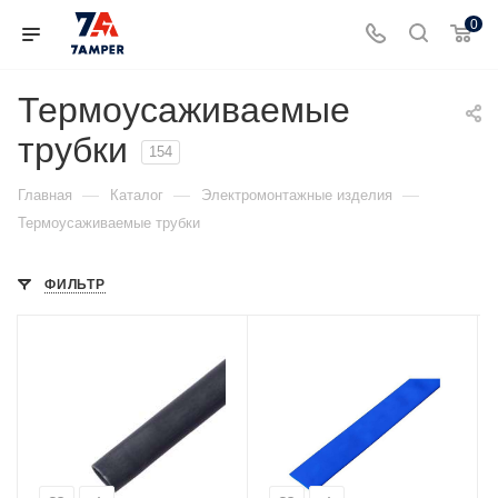
0
Термоусаживаемые
трубки
154
—
—
—
Главная
Каталог
Электромонтажные изделия
Термоусаживаемые трубки
ФИЛЬТР