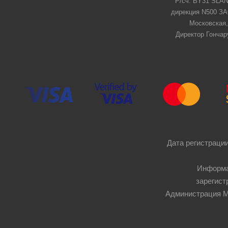
Р/сч: BY31 SLAN
дирекция N500 ЗАО
Московская,
Директор Гончар
Дата регистрации
Информа
зарегист
Администрация Мос