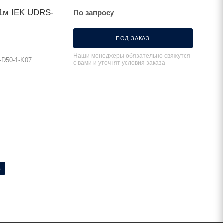
 1м IEK UDRS-
По запросу
ПОД ЗАКАЗ
Наши менеджеры обязательно свяжутся
-D50-1-K07
с вами и уточнят условия заказа
6