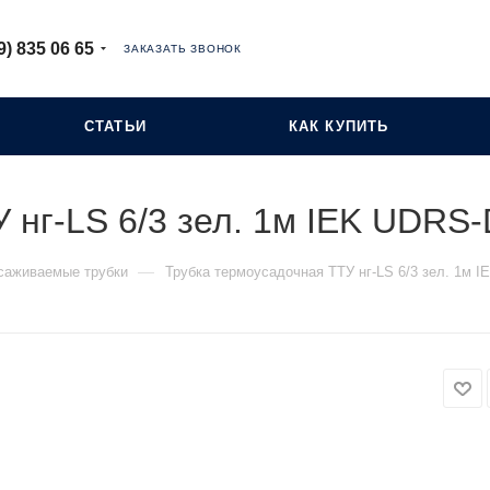
9) 835 06 65
ЗАКАЗАТЬ ЗВОНОК
СТАТЬИ
КАК КУПИТЬ
 нг-LS 6/3 зел. 1м IEK UDRS
—
саживаемые трубки
Трубка термоусадочная ТТУ нг-LS 6/3 зел. 1м 