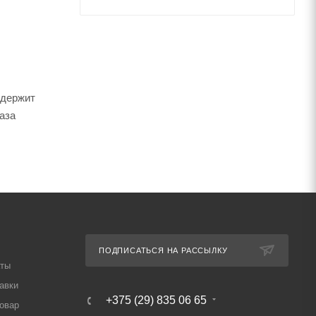
одержит
аза
ПОДПИСАТЬСЯ НА РАССЫЛКУ
аты
авки
+375 (29) 835 06 65
товар