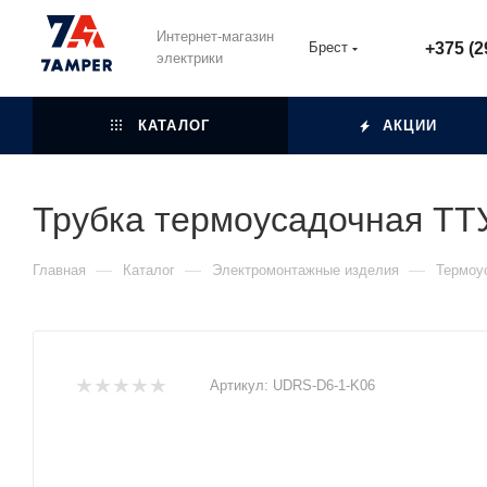
Интернет-магазин
Брест
+375 (2
электрики
КАТАЛОГ
АКЦИИ
Трубка термоусадочная ТТУ
—
—
—
Главная
Каталог
Электромонтажные изделия
Термоу
Артикул:
UDRS-D6-1-K06