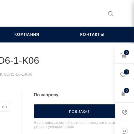
КОМПАНИЯ
КОНТАКТЫ
0
-D6-1-K06
0
IEK UDRS-D6-1-K06
0
По запросу
ПОД ЗАКАЗ
Наши менеджеры обязательно свяжутся с вами и
уточнят условия заказа