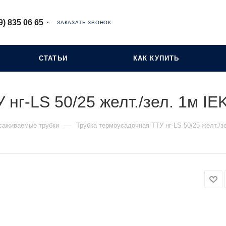
9) 835 06 65
ЗАКАЗАТЬ ЗВОНОК
СТАТЬИ
КАК КУПИТЬ
 нг-LS 50/25 желт./зел. 1м I
—
саживаемые трубки
Трубка термоусадочная ТТУ нг-LS 50/25 желт./з