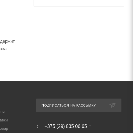
одержит
аза
ПОДПИСАТЬСЯ НА РАССЫЛКУ
аты
авки
+375 (29) 835 06 65
товар