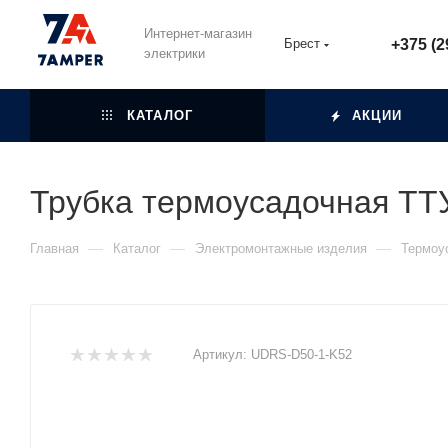
Интернет-магазин
Брест
+375 (2
электрики
КАТАЛОГ
АКЦИИ
Трубка термоусадочная ТТУ
—
—
—
Главная
Каталог
Электромонтажные изделия
Термоу
Артикул:
UDRS-D50-1-K52