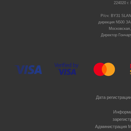
224020 г.
Р/сч: BY31 SLAN
дирекция N500 ЗАО
Московская,
Директор Гончар
Дата регистрации
Информа
зарегист
Администрация Мос