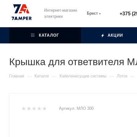
Интернет-магазин
Брест
+375 (2
электрики
КАТАЛОГ
АКЦИИ
Крышка для ответвителя М
—
—
—
—
Главная
Каталог
Кабеленесущие системы
Лоток
Артикул:
МЛО 300