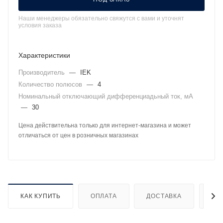
Наши менеджеры обязательно свяжутся с вами и уточнят
условия заказа
Характеристики
Производитель
—
IEK
Количество полюсов
—
4
Номинальный отключающий дифференциадьный ток, мА
—
30
Цена действительна только для интернет-магазина и может
отличаться от цен в розничных магазинах
КАК КУПИТЬ
ОПЛАТА
ДОСТАВКА
ДО