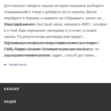
Для покупки товара в нашем интернет-магазине выберите
понравившийся товар и добавьте его в корзину. Далее
перейдите в Корзину и нажмите на «Оформить заказ» или
«Быстрый заказ».
Когда оформляете быстрый заказ, напишите ФИО, телефон
и e-mail. Вам перезвонит менеджер и уточнит условия
заказа. По результатам разговора вам придет
подтверждение оформления товара на почту или через
Оформление заказа в стандартном режиме выглядит
СМС. Теперь останется только ждать доставки и
следующим образом. Заполняете полностью форму по
радоваться новой покупке.
последовательным этапам: адрес, способ доставки,
оплаты, данные о себе. Советуем в комментарии к заказу
написать информацию, которая поможет курьеру вас найти.
Нажмите кнопку «Оформить заказ».
КАТАЛОГ
АКЦИИ