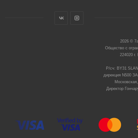
2026 © 7
Общество с огра
224020 г.
Р/сч: BY31 SLAN
дирекция N500 ЗАО
Московская,
Директор Гончар