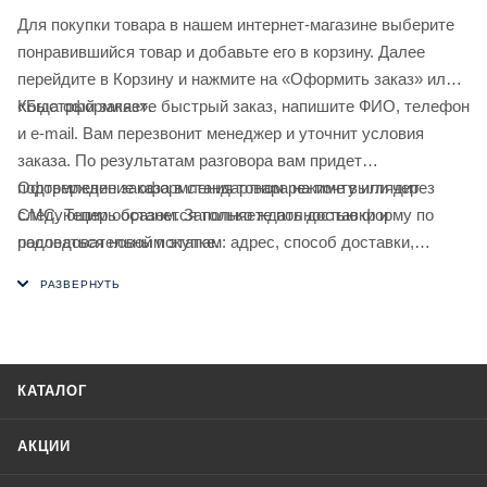
Для покупки товара в нашем интернет-магазине выберите
понравившийся товар и добавьте его в корзину. Далее
перейдите в Корзину и нажмите на «Оформить заказ» или
«Быстрый заказ».
Когда оформляете быстрый заказ, напишите ФИО, телефон
и e-mail. Вам перезвонит менеджер и уточнит условия
заказа. По результатам разговора вам придет
подтверждение оформления товара на почту или через
Оформление заказа в стандартном режиме выглядит
СМС. Теперь останется только ждать доставки и
следующим образом. Заполняете полностью форму по
радоваться новой покупке.
последовательным этапам: адрес, способ доставки,
оплаты, данные о себе. Советуем в комментарии к заказу
написать информацию, которая поможет курьеру вас найти.
Нажмите кнопку «Оформить заказ».
КАТАЛОГ
АКЦИИ