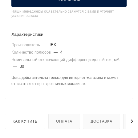
Наши менеджеры обязательно свяжутся с вами и уточнят
условия заказа
Характеристики
Производитель
—
IEK
Количество полюсов
—
4
Номинальный отключающий дифференциадьный ток, мА
—
30
Цена действительна только для интернет-магазина и может
отличаться от цен в розничных магазинах
КАК КУПИТЬ
ОПЛАТА
ДОСТАВКА
ДО