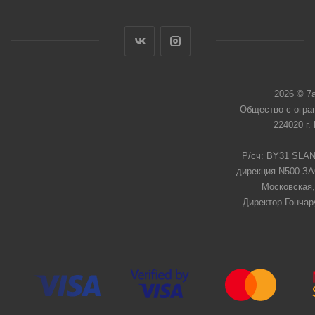
2026 © 7
Общество с огра
224020 г.
Р/сч: BY31 SLAN
дирекция N500 ЗАО
Московская,
Директор Гончар