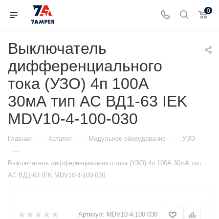
0
Выключатель
дифференциального
тока (УЗО) 4п 100А
30мА тип AC ВД1-63 IEK
MDV10-4-100-030
—
—
—
Главная
Каталог
Модульное оборудование
УЗО
—
Выключатель дифференциального тока (УЗО) 4п 100А 30мА тип
AC ВД1-63 IEK MDV10-4-100-030
Артикул:
MDV10-4-100-030