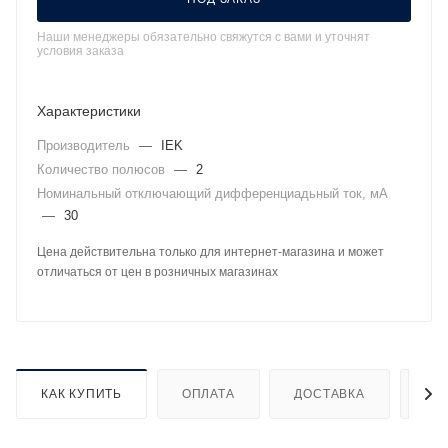
Наши менеджеры обязательно свяжутся с вами и уточнят
условия заказа
Характеристики
Производитель
—
IEK
Количество полюсов
—
2
Номинальный отключающий дифференциадьный ток, мА
—
30
Цена действительна только для интернет-магазина и может
отличаться от цен в розничных магазинах
КАК КУПИТЬ
ОПЛАТА
ДОСТАВКА
ДО