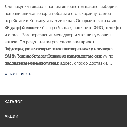
Для покупки товара в нашем интернет-магазине выберите
понравившийся товар и добавьте его в корзину. Далее
перейдите в Корзину и нажмите на «Оформить заказ» или
«Быстрый заказ».
Когда оформляете быстрый заказ, напишите ФИО, телефон
и e-mail. Вам перезвонит менеджер и уточнит условия
заказа. По результатам разговора вам придет
подтверждение оформления товара на почту или через
Оформление заказа в стандартном режиме выглядит
СМС. Теперь останется только ждать доставки и
следующим образом. Заполняете полностью форму по
радоваться новой покупке.
последовательным этапам: адрес, способ доставки,
оплаты, данные о себе. Советуем в комментарии к заказу
написать информацию, которая поможет курьеру вас найти.
Нажмите кнопку «Оформить заказ».
КАТАЛОГ
АКЦИИ