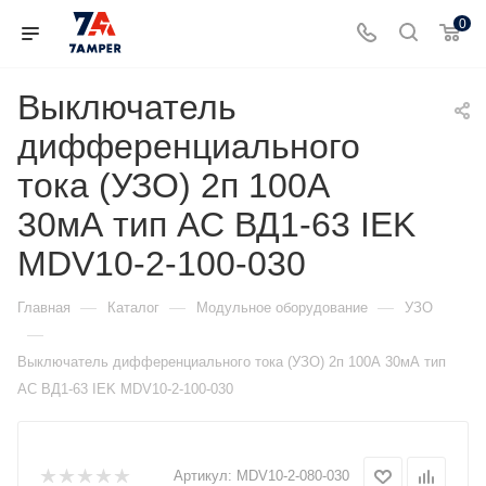
0
Выключатель
дифференциального
тока (УЗО) 2п 100А
30мА тип AC ВД1-63 IEK
MDV10-2-100-030
—
—
—
Главная
Каталог
Модульное оборудование
УЗО
—
Выключатель дифференциального тока (УЗО) 2п 100А 30мА тип
AC ВД1-63 IEK MDV10-2-100-030
Артикул:
MDV10-2-080-030