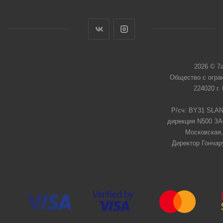
2026 © 7
Общество с огра
224020 г.
Р/сч: BY31 SLAN
дирекция N500 ЗАО
Московская,
Директор Гончар