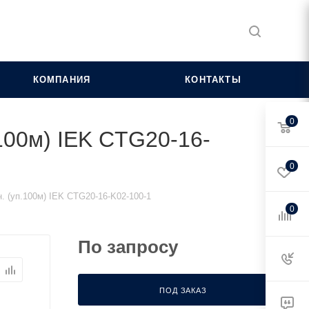
КОМПАНИЯ
КОНТАКТЫ
0
100м) IEK CTG20-16-
0
 (уп.100м) IEK CTG20-16-K02-100-1
0
По запросу
ПОД ЗАКАЗ