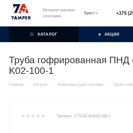
Интернет-магазин
Брест
+375 (2
электрики
КАТАЛОГ
АКЦИИ
Труба гофрированная ПНД d
K02-100-1
—
—
—
Главная
Каталог
Кабеленесущие системы
Трубы гоф
Артикул:
CTG20-16-K02-100-1