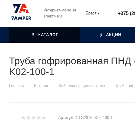
Интернет-магазин
Брест
+375 (2
электрики
КАТАЛОГ
АКЦИИ
Труба гофрированная ПНД d
K02-100-1
—
—
—
Главная
Каталог
Кабеленесущие системы
Трубы гоф
Артикул:
CTG20-20-K02-100-1