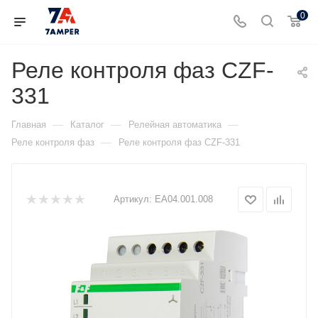
0
Реле контроля фаз CZF-
331
—
—
—
Главная
Каталог
Релейная автоматика
—
Реле контроля фаз
Реле контроля фаз CZF-331
Артикул:
EA04.001.008