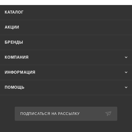
4. Обрыва нулевого провода.
Отличительные особенности:
КАТАЛОГ
Асимметрия регулируемая 40-80 В. Минимальное
напряжение 160 В. Задержка отключения 3-5 с. Контакт
АКЦИИ
2NO/NC.
БРЕНДЫ
КОМПАНИЯ
ИНФОРМАЦИЯ
ПОМОЩЬ
ПОДПИСАТЬСЯ НА РАССЫЛКУ