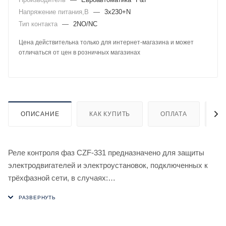
Напряжение питания,В
—
3х230+N
Тип контакта
—
2NO/NC
Цена действительна только для интернет-магазина и может
отличаться от цен в розничных магазинах
ОПИСАНИЕ
КАК КУПИТЬ
ОПЛАТА
Д
Реле контроля фаз CZF-331 предназначено для защиты
электродвигателей и электроустановок, подключенных к
трёхфазной сети, в случаях:
1. Отсутствия хотя бы одной из фаз.
2. Асимметрии напряжения.
3. Снижения напряжения менее 160 В.