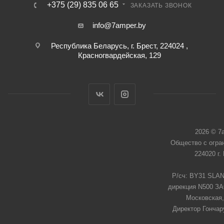
+375 (29) 835 06 65
ЗАКАЗАТЬ ЗВОНОК
info@7amper.by
Республика Беларусь, г. Брест, 224024 ,
Красногвардейская, 129
2026 © 7
Общество с огра
224020 г.
Р/сч: BY31 SLAN
дирекция N500 ЗАО
Московская,
Директор Гончар