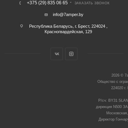
+375 (29) 835 06 65
ЗАКАЗАТЬ ЗВОНОК
info@7amper.by
Республика Беларусь, г. Брест, 224024 ,
Красногвардейская, 129
2026 © 7
Общество с огра
224020 г.
Р/сч: BY31 SLAN
дирекция N500 ЗАО
Московская,
Директор Гончар