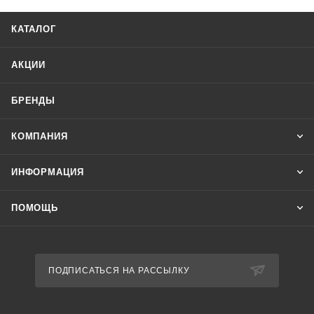
4. Обрыва нулевого провода.
Отличительные особенности:
КАТАЛОГ
Асимметрия 55 В, минимальное напряжение 160 В,
задержка отключения 3-5 с, контакт 1NO/NC, контакты
АКЦИИ
реле позволяют выдавать информацию об аварийном
отключении.
БРЕНДЫ
КОМПАНИЯ
ИНФОРМАЦИЯ
ПОМОЩЬ
ПОДПИСАТЬСЯ НА РАССЫЛКУ