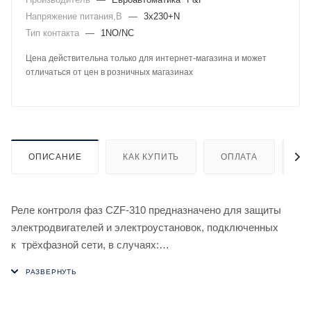
Напряжение питания,В
—
3х230+N
Тип контакта
—
1NO/NC
Цена действительна только для интернет-магазина и может
отличаться от цен в розничных магазинах
ОПИСАНИЕ
КАК КУПИТЬ
ОПЛАТА
Д
Реле контроля фаз CZF-310 предназначено для защиты
электродвигателей и электроустановок, подключенных
к трёхфазной сети, в случаях:
1. Отсутствия напряжения хотя бы в одной из фаз.
2. Асимметрии напряжения.
3. Снижения напряжения менее 160 В.