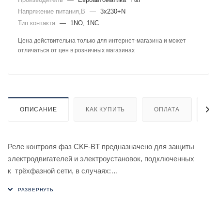
Напряжение питания,В
—
3х230+N
Тип контакта
—
1NO, 1NC
Цена действительна только для интернет-магазина и может
отличаться от цен в розничных магазинах
ОПИСАНИЕ
КАК КУПИТЬ
ОПЛАТА
Д
Реле контроля фаз CKF-BT предназначено для защиты
электродвигателей и электроустановок, подключенных
к трёхфазной сети, в случаях:
1. Отсутствия хотя бы одной из фаз.
2. Асимметрии напряжения.
3. Повышения напряжения более 260 В.