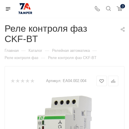
0
Реле контроля фаз
CKF-BТ
—
—
—
Главная
Каталог
Релейная автоматика
—
Реле контроля фаз
Реле контроля фаз CKF-BТ
Артикул:
EA04.002.004