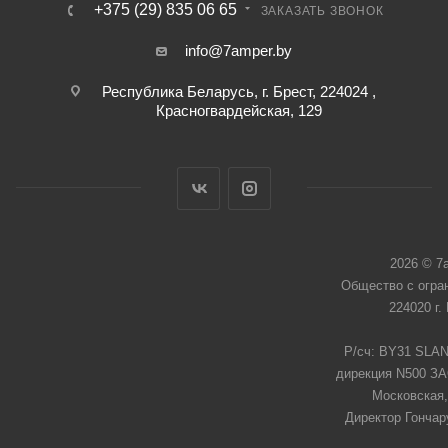
+375 (29) 835 06 65
ЗАКАЗАТЬ ЗВОНОК
info@7amper.by
Республика Беларусь, г. Брест, 224024 ,
Красногвардейская, 129
2026 © 7
Общество с огра
224020 г.
Р/сч: BY31 SLAN
дирекция N500 ЗАО
Московская,
Директор Гончар