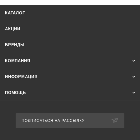
4. Снижения напряжения менее 160 В.
5. Нарушения чередования фаз.
КАТАЛОГ
6. Обрыв нулевого провода.
Отличительные особенности:
АКЦИИ
Асимметрия 40-80 В, минимальное напряжение 160 В,
максимальное напряжение 260 В, задержка отключения 0,5-
БРЕНДЫ
15 с, контакт 1NO, 1NC. Контакты реле позволяют
выдавать информацию об аварийном отключении.
КОМПАНИЯ
ИНФОРМАЦИЯ
ПОМОЩЬ
ПОДПИСАТЬСЯ НА РАССЫЛКУ