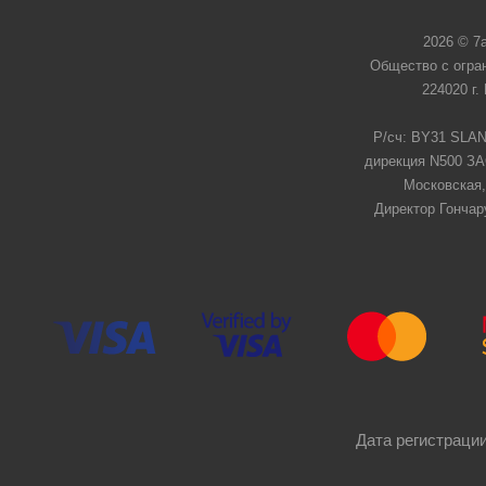
2026 © 7
Общество с огра
224020 г.
Р/сч: BY31 SLAN
дирекция N500 ЗАО
Московская,
Директор Гончар
Дата регистрации