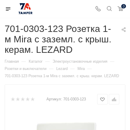
0
701-0303-123 Розетка 1-
м Mira с заземл. с крыш.
керам. LEZARD
—
—
—
Главная
Каталог
Электроустановочные изделия
—
—
—
Розетки и выключатели
Lezard
Mira
701-0303-123 Розетка 1-м Mira с заземл. с крыш. керам. LEZARD
Артикул:
701-0303-123