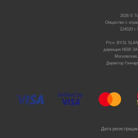
2026 © 7
Общество с огра
224020 г.
Р/сч: BY31 SLAN
дирекция N500 ЗАО
Московская,
Директор Гончар
Дата регистрации