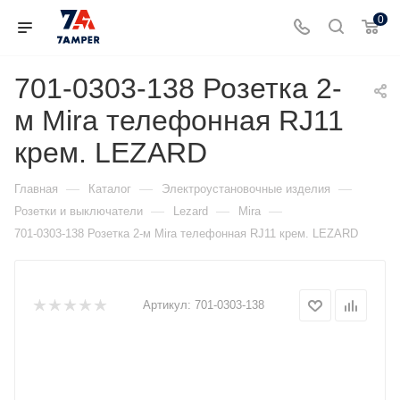
0
701-0303-138 Розетка 2-
м Mira телефонная RJ11
крем. LEZARD
—
—
—
Главная
Каталог
Электроустановочные изделия
—
—
—
Розетки и выключатели
Lezard
Mira
701-0303-138 Розетка 2-м Mira телефонная RJ11 крем. LEZARD
Артикул:
701-0303-138