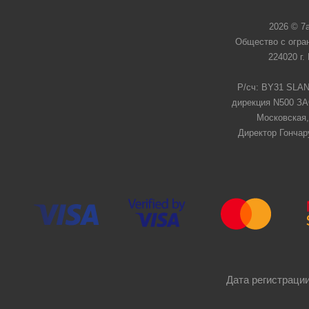
2026 © 7
Общество с огра
224020 г.
Р/сч: BY31 SLAN
дирекция N500 ЗАО
Московская,
Директор Гончар
Дата регистрации