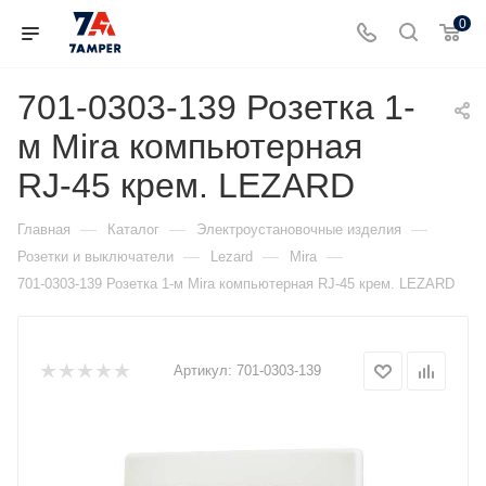
0
701-0303-139 Розетка 1-
м Mira компьютерная
RJ-45 крем. LEZARD
—
—
—
Главная
Каталог
Электроустановочные изделия
—
—
—
Розетки и выключатели
Lezard
Mira
701-0303-139 Розетка 1-м Mira компьютерная RJ-45 крем. LEZARD
Артикул:
701-0303-139