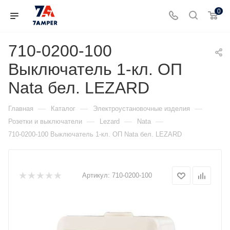
0
710-0200-100
Выключатель 1-кл. ОП
Nata бел. LEZARD
—
—
—
Главная
Каталог
Электроустановочные изделия
—
—
—
Розетки и выключатели
Lezard
Nata
710-0200-100 Выключатель 1-кл. ОП Nata бел. LEZARD
Артикул:
710-0200-100