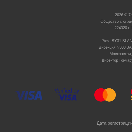
2026 © 7
Общество с огра
224020 г.
Р/сч: BY31 SLAN
дирекция N500 ЗАО
Московская,
Директор Гончар
Дата регистрации