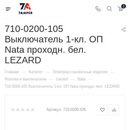
0
710-0200-105
Выключатель 1-кл. ОП
Nata проходн. бел.
LEZARD
—
—
—
Главная
Каталог
Электроустановочные изделия
—
—
—
Розетки и выключатели
Lezard
Nata
710-0200-105 Выключатель 1-кл. ОП Nata проходн. бел. LEZARD
Артикул:
710-0200-105