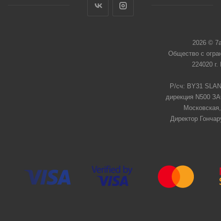
2026 © 7
Общество с огра
224020 г.
Р/сч: BY31 SLAN
дирекция N500 ЗАО
Московская,
Директор Гончар