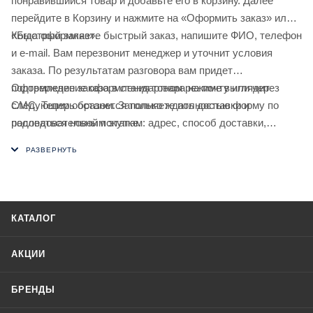
понравившийся товар и добавьте его в корзину. Далее
перейдите в Корзину и нажмите на «Оформить заказ» или
«Быстрый заказ».
Когда оформляете быстрый заказ, напишите ФИО, телефон
и e-mail. Вам перезвонит менеджер и уточнит условия
заказа. По результатам разговора вам придет
подтверждение оформления товара на почту или через
Оформление заказа в стандартном режиме выглядит
СМС. Теперь останется только ждать доставки и
следующим образом. Заполняете полностью форму по
радоваться новой покупке.
последовательным этапам: адрес, способ доставки,
оплаты, данные о себе. Советуем в комментарии к заказу
написать информацию, которая поможет курьеру вас найти.
Нажмите кнопку «Оформить заказ».
КАТАЛОГ
АКЦИИ
БРЕНДЫ