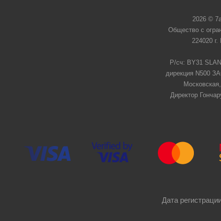
2026 © 7
Общество с огра
224020 г.
Р/сч: BY31 SLAN
дирекция N500 ЗАО
Московская,
Директор Гончар
Дата регистрации