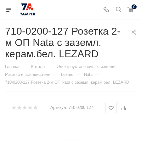
0
710-0200-127 Розетка 2-
м ОП Nata с заземл.
керам.бел. LEZARD
—
—
—
Главная
Каталог
Электроустановочные изделия
—
—
—
Розетки и выключатели
Lezard
Nata
710-0200-127 Розетка 2-м ОП Nata с заземл. керам.бел. LEZARD
Артикул:
710-0200-127