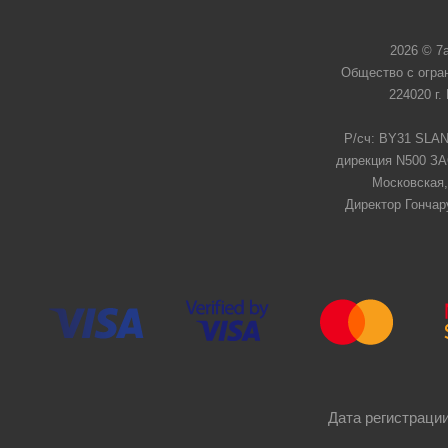
2026 © 7
Общество с огра
224020 г.
Р/сч: BY31 SLAN
дирекция N500 ЗАО
Московская,
Директор Гончар
Дата регистрации