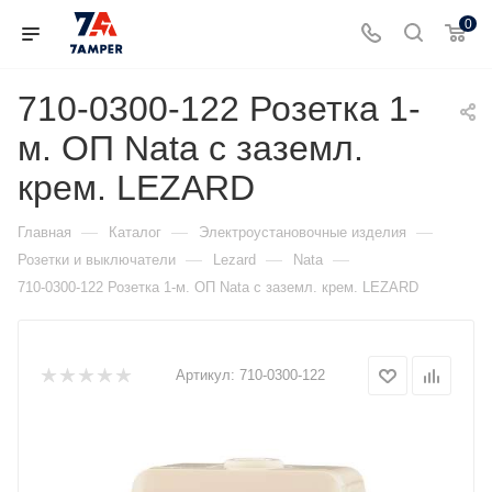
0
710-0300-122 Розетка 1-
м. ОП Nata с заземл.
крем. LEZARD
—
—
—
Главная
Каталог
Электроустановочные изделия
—
—
—
Розетки и выключатели
Lezard
Nata
710-0300-122 Розетка 1-м. ОП Nata с заземл. крем. LEZARD
Артикул:
710-0300-122