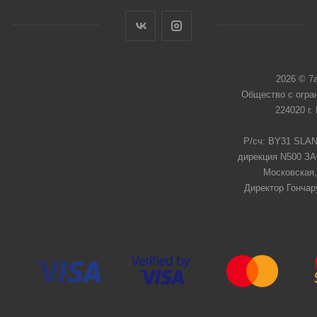
2026 © 7
Общество с огра
224020 г.
Р/сч: BY31 SLAN
дирекция N500 ЗАО
Московская,
Директор Гончар