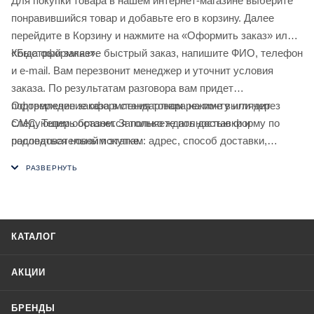
Для покупки товара в нашем интернет-магазине выберите
понравившийся товар и добавьте его в корзину. Далее
перейдите в Корзину и нажмите на «Оформить заказ» или
«Быстрый заказ».
Когда оформляете быстрый заказ, напишите ФИО, телефон
и e-mail. Вам перезвонит менеджер и уточнит условия
заказа. По результатам разговора вам придет
подтверждение оформления товара на почту или через
Оформление заказа в стандартном режиме выглядит
СМС. Теперь останется только ждать доставки и
следующим образом. Заполняете полностью форму по
радоваться новой покупке.
последовательным этапам: адрес, способ доставки,
оплаты, данные о себе. Советуем в комментарии к заказу
написать информацию, которая поможет курьеру вас найти.
Нажмите кнопку «Оформить заказ».
КАТАЛОГ
АКЦИИ
БРЕНДЫ