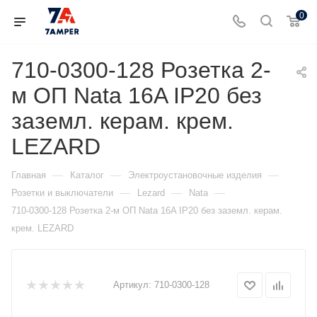
0
710-0300-128 Розетка 2-
м ОП Nata 16A IP20 без
заземл. керам. крем.
LEZARD
—
—
—
Главная
Каталог
Электроустановочные изделия
—
—
—
Розетки и выключатели
Lezard
Nata
710-0300-128 Розетка 2-м ОП Nata 16A IP20 без заземл. керам.
крем. LEZARD
Артикул:
710-0300-128