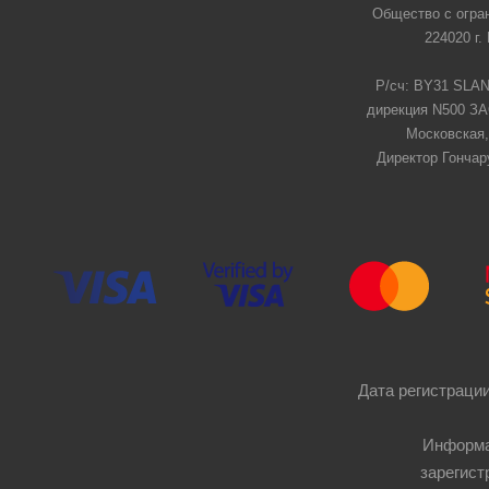
Общество с огра
224020 г.
Р/сч: BY31 SLAN
дирекция N500 ЗАО
Московская,
Директор Гончар
Дата регистрации
Информа
зарегист