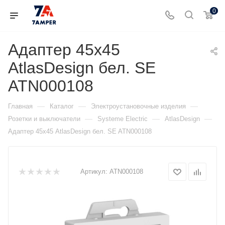
0
Адаптер 45х45
AtlasDesign бел. SE
ATN000108
—
—
—
Главная
Каталог
Электроустановочные изделия
—
—
—
Розетки и выключатели
Systeme Electric
AtlasDesign
Адаптер 45х45 AtlasDesign бел. SE ATN000108
Артикул:
ATN000108