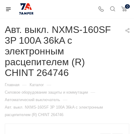
0
Авт. выкл. NXMS-160SF
3P 100A 36kA с
электронным
расцепителем (R)
CHINT 264746
—
—
Главная
Каталог
—
Силовое оборудование защиты и коммутации
—
Автоматический выключатель
Авт. выкл. NXMS-160SF 3P 100A 36kA с электронным
расцепителем (R) CHINT 264746