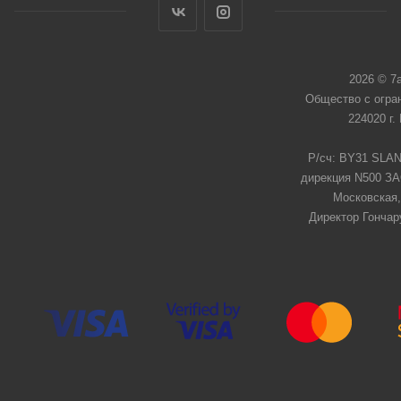
2026 © 7
Общество с огра
224020 г.
Р/сч: BY31 SLAN
дирекция N500 ЗАО
Московская,
Директор Гончар