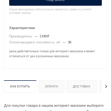
ПОД ЗАКАЗ
Наши менеджеры обязательно свяжутся с вами и уточнят
условия заказа
Характеристики
Производитель
—
CHINT
Отключающаяся способность, кА
—
36
Цена действительна только для интернет-магазина и может
отличаться от цен в розничных магазинах
КАК КУПИТЬ
ОПЛАТА
ДОСТАВКА
ДО
Для покупки товара в нашем интернет-магазине выберите