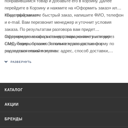
понравившийся товар и добавьте его в корзину. Далее
перейдите в Корзину и нажмите на «Оформить заказ» или
«Быстрый заказ».
Когда оформляете быстрый заказ, напишите ФИО, телефон
и e-mail. Вам перезвонит менеджер и уточнит условия
заказа. По результатам разговора вам придет
подтверждение оформления товара на почту или через
Оформление заказа в стандартном режиме выглядит
СМС. Теперь останется только ждать доставки и
следующим образом. Заполняете полностью форму по
радоваться новой покупке.
последовательным этапам: адрес, способ доставки,
оплаты, данные о себе. Советуем в комментарии к заказу
написать информацию, которая поможет курьеру вас найти.
Нажмите кнопку «Оформить заказ».
КАТАЛОГ
АКЦИИ
БРЕНДЫ