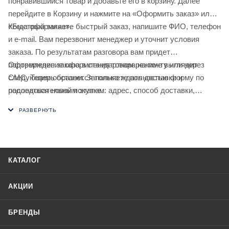
понравившийся товар и добавьте его в корзину. Далее
перейдите в Корзину и нажмите на «Оформить заказ» или
«Быстрый заказ».
Когда оформляете быстрый заказ, напишите ФИО, телефон
и e-mail. Вам перезвонит менеджер и уточнит условия
заказа. По результатам разговора вам придет
подтверждение оформления товара на почту или через
Оформление заказа в стандартном режиме выглядит
СМС. Теперь останется только ждать доставки и
следующим образом. Заполняете полностью форму по
радоваться новой покупке.
последовательным этапам: адрес, способ доставки,
оплаты, данные о себе. Советуем в комментарии к заказу
написать информацию, которая поможет курьеру вас найти.
Нажмите кнопку «Оформить заказ».
КАТАЛОГ
АКЦИИ
БРЕНДЫ