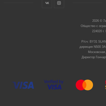
2026 © 7
Общество с огра
224020 г.
Р/сч: BY31 SLAN
дирекция N500 ЗАО
Московская,
Директор Гончар