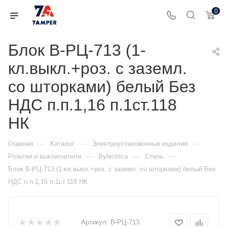
0
Блок В-РЦ-713 (1-
кл.выкл.+роз. с заземл.
со шторками) белый Без
НДС п.п.1,16 п.1ст.118
НК
—
—
—
Главная
Каталог
Электроустановочные изделия
—
—
—
Розетки и выключатели
Bylectrica
Стиль
Блок В-РЦ-713 (1-кл.выкл.+роз. с заземл. со шторками) белый Без
НДС п.п.1,16 п.1ст.118 НК
Артикул:
В-РЦ-713