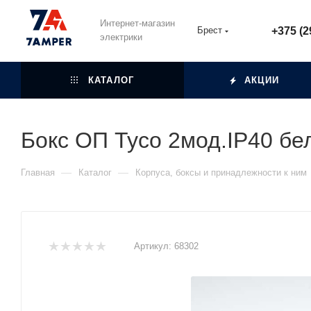
Интернет-магазин
Брест
+375 (2
электрики
КАТАЛОГ
АКЦИИ
Бокс ОП Тусо 2мод.IP40 бе
—
—
Главная
Каталог
Корпуса, боксы и принадлежности к ним
Артикул:
68302