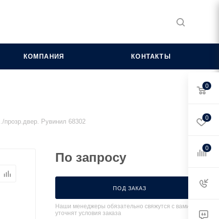
КОМПАНИЯ
КОНТАКТЫ
0
0
./прозр.двер. Рувинил 68302
0
По запросу
ПОД ЗАКАЗ
Наши менеджеры обязательно свяжутся с вами и
уточнят условия заказа