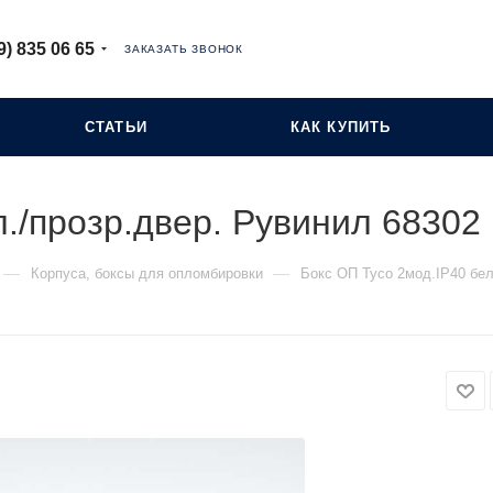
9) 835 06 65
ЗАКАЗАТЬ ЗВОНОК
СТАТЬИ
КАК КУПИТЬ
л./прозр.двер. Рувинил 68302
—
—
Корпуса, боксы для опломбировки
Бокс ОП Тусо 2мод.IP40 бел