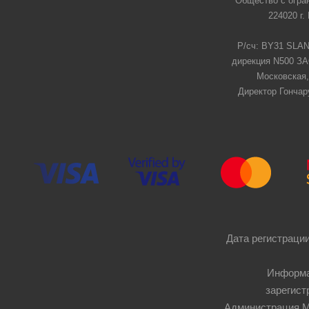
Общество с огра
224020 г.
Р/сч: BY31 SLAN
дирекция N500 ЗАО
Московская,
Директор Гончар
Дата регистрации
Информа
зарегист
Администрация Мос