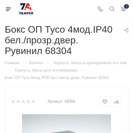
0
Бокс ОП Тусо 4мод.IP40
бел./прозр.двер.
Рувинил 68304
—
—
Главная
Каталог
Корпуса, боксы и принадлежности к ним
—
—
Корпуса, боксы для опломбировки
Бокс ОП Тусо 4мод.IP40 бел./прозр.двер. Рувинил 68304
Артикул:
68304