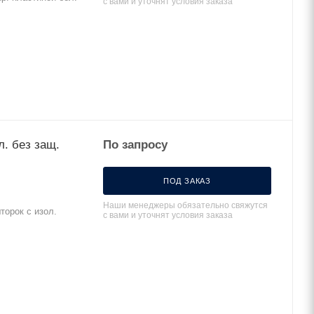
с вами и уточнят условия заказа
л. без защ.
По запросу
ПОД ЗАКАЗ
Наши менеджеры обязательно свяжутся
торок с изол.
с вами и уточнят условия заказа