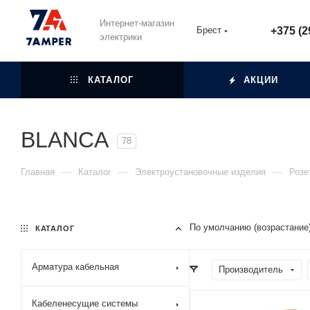
Интернет-магазин
Брест
+375 (2
электрики
КАТАЛОГ
АКЦИИ
BLANCA
78
—
—
—
Главная
Каталог
Электроустановочные изделия
Розе
По умолчанию (возрастание
КАТАЛОГ
Арматура кабельная
Производитель
Кабеленесущие системы