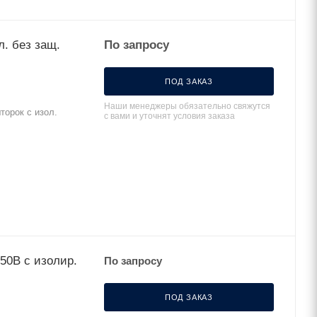
л. без защ.
По запросу
ПОД ЗАКАЗ
Наши менеджеры обязательно свяжутся
торок с изол.
с вами и уточнят условия заказа
250В с изолир.
По запросу
ПОД ЗАКАЗ