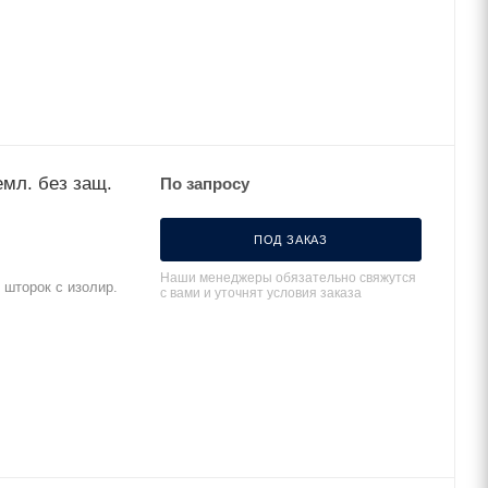
емл. без защ.
По запросу
ПОД ЗАКАЗ
Наши менеджеры обязательно свяжутся
 шторок с изолир.
с вами и уточнят условия заказа