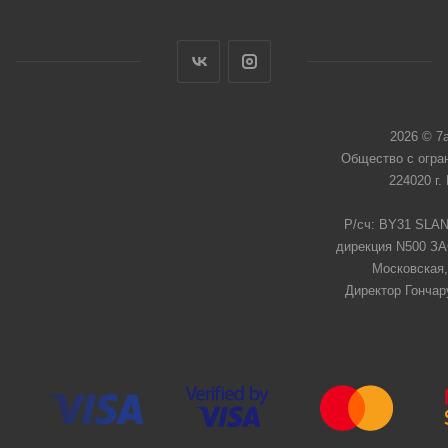
2026 © 7
Общество с огра
224020 г.
Р/сч: BY31 SLAN
дирекция N500 ЗАО
Московская,
Директор Гончар