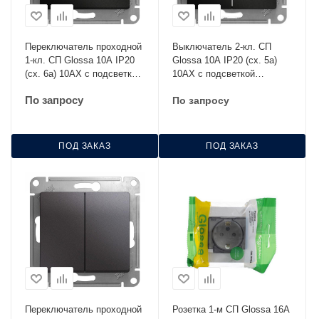
Переключатель проходной
Выключатель 2-кл. СП
1-кл. СП Glossa 10А IP20
Glossa 10А IP20 (сх. 5а)
(сх. 6а) 10AX с подсветкой
10AX с подсветкой
механизм антрацит SE
механизм антрацит SE
По запросу
По запросу
GSL000763
GSL000753
ПОД ЗАКАЗ
ПОД ЗАКАЗ
Переключатель проходной
Розетка 1-м СП Glossa 16А