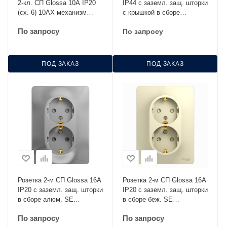
2-кл. СП Glossa 10А IP20
IP44 с заземл. защ. шторки
(сх. 6) 10AX механизм
с крышкой в сборе
графит SE GSL001365
перламутр. SE GSL000648
По запросу
По запросу
ПОД ЗАКАЗ
ПОД ЗАКАЗ
Розетка 2-м СП Glossa 16А
Розетка 2-м СП Glossa 16А
IP20 с заземл. защ. шторки
IP20 с заземл. защ. шторки
в сборе алюм. SE
в сборе беж. SE
GSL000326
GSL000226
По запросу
По запросу