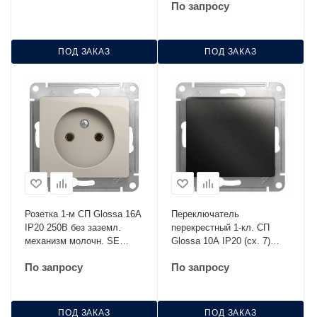
По запросу
ПОД ЗАКАЗ
ПОД ЗАКАЗ
Розетка 1-м СП Glossa 16А
Переключатель
IP20 250В без заземл.
перекрестный 1-кл. СП
механизм молочн. SE
Glossa 10А IP20 (сх. 7)
GSL000941
10AX механизм антрацит
По запросу
По запросу
SE GSL000771
ПОД ЗАКАЗ
ПОД ЗАКАЗ