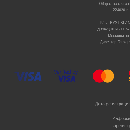
Общество с огра
224020 г.
Р/сч: BY31 SLAN
дирекция N500 ЗАО
Московская,
Директор Гончар
Дата регистрации
Информа
зарегист